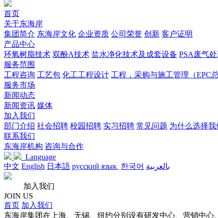
首页
关于东海岸
集团简介
东海岸文化
企业资质
公司荣誉
创新
客户证明
产品中心
环氧树脂技术
双酚A技术
盐水净化技术及成套设备
PSA废气
服务范围
工程咨询
工艺包
化工工程设计
工程，采购与施工管理（EPC
服务市场
新闻动态
新闻资讯
媒体
加入我们
部门介绍
社会招聘
校园招聘
实习招聘
常见问题
为什么选择我
联系我们
东海岸机构
咨询与合作
Language
中文
English
日本語
русский язык
한국어
بالعربية
加入我们
JOIN US
首页
加入我们
东海岸集团在上海、无锡、纽约分别设有研发中心、营销中心