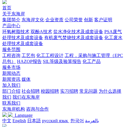
首页
关于东海岸
集团简介
东海岸文化
企业资质
公司荣誉
创新
客户证明
产品中心
环氧树脂技术
双酚A技术
盐水净化技术及成套设备
PSA废气
处理技术及成套设备
有机废气焚烧技术及成套设备
化工废水
处理技术及成套设备
服务范围
工程咨询
工艺包
化工工程设计
工程，采购与施工管理（EPC
总包）
HAZOP报告
SIL等级及验算报告
化工产品
服务市场
新闻动态
新闻资讯
媒体
加入我们
部门介绍
社会招聘
校园招聘
实习招聘
常见问题
为什么选择
我们
我们在东海岸
联系我们
东海岸机构
咨询与合作
Language
中文
English
日本語
русский язык
한국어
بالعربية